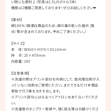
い物にも便利♪（写真は1.5Lのボトル3本）
種類は2種類ご用意しております！ぜひお試しください❤
【素材】
綿100％（無漂白商品のため、綿の葉の乾いた破片（黒
点）等が含まれております。予めご了承ください。）
【サイズ】
本 体：W360×H370×D110mm
持 手：25×470mm
内容量：10ℓ
【注意事項】
※洗濯の際はプリント部分を内側にして、蛍光増白剤が入
っていない洗剤をご使用ください。またできるだけ本商品
単独で行う事をおすすめします。
※プリント部分にはなるべくアイロンをあてないでくださ
い。
※洗濯後のタンブラー乾燥や、強く絞る等はお避けくださ