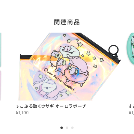
関連商品
すこぶる動くウサギ オーロラポーチ
す
¥1,100
¥1