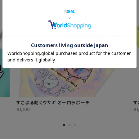
関連商品
すこぶる動くウサギ オーロラポーチ
す
¥1,100
¥1