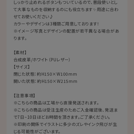
しっかり止めれるボタンもついているので、普段使いとし
て大事なものを収納するのにも役立ちます✨用途に合わ
せてお使いください♪
カラーやデザインは3種類ご用意しております！
※イメージ写真とデザインの配置が若干異なる場合があ
ります。
【素材】
合成皮革/ホワイト（PUレザー）
【サイズ】
閉じた状態：約H150×W100mm
開いた状態：約H150×W215mm
【注意事項】
※こちらの商品は工場から直接発送されます。
※こちらの商品は受注生産のためご入金確認後、発送ま
で7日~10日ほどお時間を頂きます。ご了承ください。
※印刷の関係でイラストに多少のズレやインク飛びが生
じる可能性がございます。