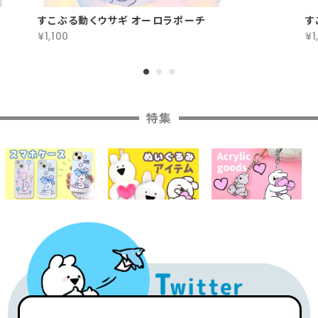
すこぶる動くウサギ オーロラポーチ
す
¥1,100
¥1
特集