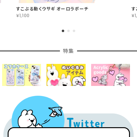
すこぶる動くウサギ オーロラポーチ
す
¥1,100
¥1
特集