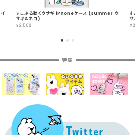
 イ
すこぶる動くウサギ iPhoneケース (summer ウ
す
サギ&ネコ)
サ
¥2,500
¥2
特集