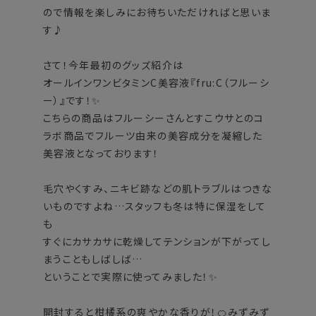
ので情報を楽しみにお待ちいただければと思いま
す♪
さて！今年最初のグッズ紹介は
オールインワンビタミンC美容液『fru:C（フルーシ
ー）』です！✨
こちらの商品はフルーシーさんとすこウサとのコ
ラボ商品でフルーツ由来の美容成分を凝縮した
美容液となっております！
毛穴やくすみ、ニキビ跡などの肌トラブルはつきな
いものですよね…スタッフも冬は特に保湿をして
も
すぐにカサカサに乾燥してテンションが下がってし
まうこともしばしば…
ということで実際に使ってみました！✨
開封すると柑橘系の爽やかな香りが！🍊みずみず