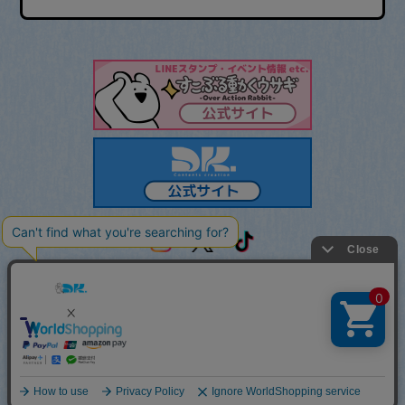
当サイトの内容、テキスト、画像等の無断転載・無断使用を固く禁じま
す。
No reproduction or republication without written
permission.
Illustrations ねも太郎 Copyright© DK inc. All Rights
Reserved.
© すこぶる動くウサギ公式グッズショップ