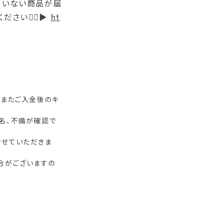
ていない商品が届
さい🙇‍♀▶
ht
。またご入金後のキ
名、不備が確認で
させていただきま
合がございますの