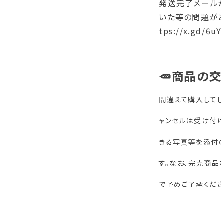
発送完了メール
いた等の問題があ
tps://x.gd/6u
🥕商品の
間違えて購入して
ャンセルは受け付
きる写真等を添付
す。なお、完売商
で予めご了承くだ