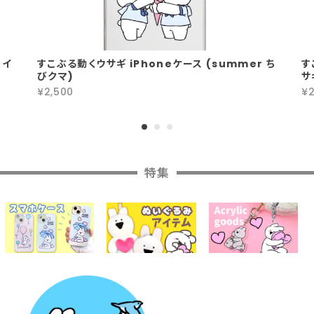
 イ
すこぶる動くウサギ iPhoneケース (summer ち
す
びクマ)
サ
¥2,500
¥2
特集