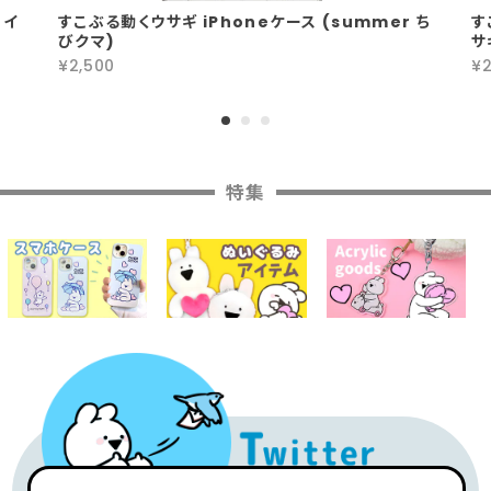
 イ
すこぶる動くウサギ iPhoneケース (summer ち
す
びクマ)
サ
¥2,500
¥2
特集