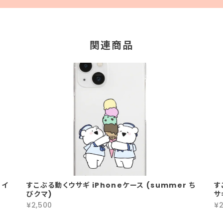
関連商品
 イ
すこぶる動くウサギ iPhoneケース (summer ち
す
びクマ)
サ
¥2,500
¥2