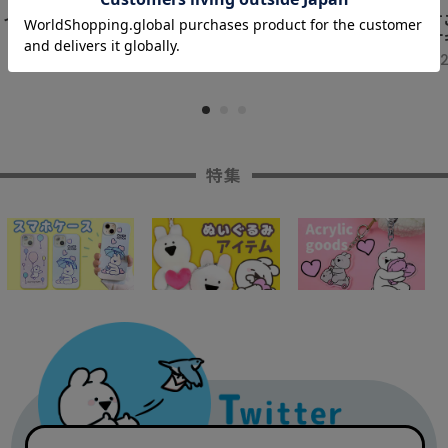
 イ
すこぶる動くウサギ iPhoneケース (summer ち
す
びクマ)
サ
¥2,500
¥2
特集