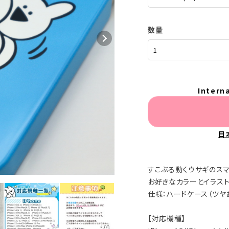
数量
Intern
日
すこぶる動くウサギのス
お好きなカラーとイラス
仕様：ハードケース（ツヤ
【対応機種】